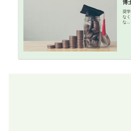
博
奨学
なく
な...