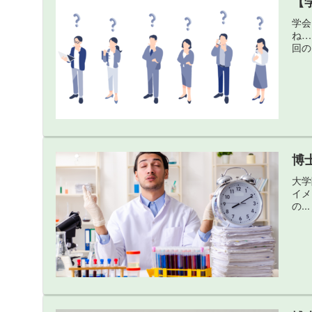
【
学会
ね…
回の.
博
大学
イメ
の...