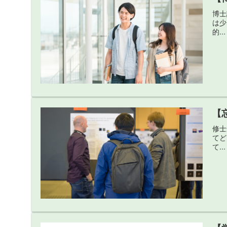
博士
は少
的...
【
修士
てど
て...