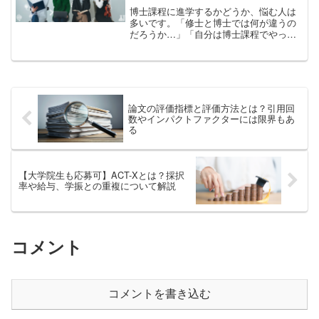
博士課程に進学するかどうか、悩む人は
多いです。「修士と博士では何が違うの
だろうか…」「自分は博士課程でやって
いけるだろうか…」そんな悩みを抱えて
る人に向けて、博士課程に向いている人
の特徴5つを紹介していきます。修士と博
士の、根本的な違いとは...
論文の評価指標と評価方法とは？引用回
数やインパクトファクターには限界もあ
る
【大学院生も応募可】ACT-Xとは？採択
率や給与、学振との重複について解説
コメント
コメントを書き込む