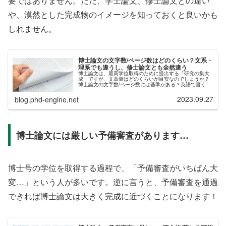
要ではありません。ただ、学士論文、修士論文との違い
や、漠然とした完成物のイメージを知っておくと良いかも
しれません。
博士論文の文字数/ページ数はどのくらい？文系・
理系でも違うし、修士論文とも全然違う
博士論文は、最高学位取得のために提出する「研究の集大
成」ですが、文章量はどのくらいが目安なのでしょうか？
博士論文の文字数/ページ数には基準がある？英語で書く場
合のワード数の目安は？文字数は理系よりも文系の方が長
くなる傾向がある？修士論文との...
2023.09.27
blog.phd-engine.net
博士論文には厳しい予備審査があります…
博士号の学位を取得する過程で、「予備審査がいちばん大
変…」という人が多いです。逆に言うと、予備審査を通過
できれば博士論文は大きく完成に近づくことになります！