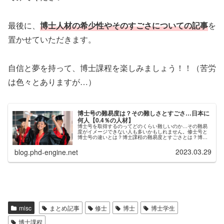
最後に、
博士人材の希少性やそのすごさについての記事
を
置かせていただきます。
自信と夢を持って、博士課程を楽しみましょう！！（苦労
は色々とありますが…）
博士号の難易度は？その難しさとすごさ…日本に
何人【0.4％の人材】
博士号を取得するのってどのくらい難しいのか…その難易
度がイメージできない人も多いかもしれません。修士号と
博士号の違いとは？博士課程の難易度とすごさとは？博士
は日本に何人いる？割合は？このような内容を、記事にま
とめました。結論から言うと、博士...
2023.03.29
blog.phd-engine.net
misc
まとめ記事
修士
博士
博士学生
博士課程