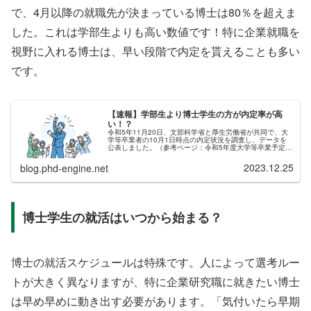
で、4月以降の就職先が決まっている博士は80％を超えま
した。これは学部生よりも高い数値です！特に企業就職を
視野に入れる博士は、早い段階で内定を貰えることも多い
です。
【速報】学部生より博士学生の方が内定率が高
い！？
令和5年11月20日、文部科学省と厚生労働省が共同で、大
学等卒業者の10月1日時点の内定状況を調査し、データを
公表しました。（参考ページ：令和5年度大学等卒業予定者
の就職内定状況調査（10月1日現在））大学の就職内定率
は74.8％（前年同期...
2023.12.25
blog.phd-engine.net
博士学生の就活はいつから始まる？
博士の就活スケジュールは特殊です。人によって選考ルー
トが大きく異なりますが、特に企業研究職に就きたい博士
は早め早めに動き出す必要があります。「気付いたら早期