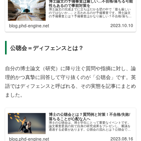
博士論文の予備審査は厳しい…不合格/落ちる可能
性もあるので事前対策を
博士論文の完成までに立ちはだかる壁の中で「最も厳しい
のではないか…」と言われるのが予備審査です。博士論文
の予備審査とは？予備審査はかなり厳しい？不合格/落ちる
ケースもある？このような情報を、ブログ記事にまとめま
した。結論から言うと、博士論文...
2023.10.10
blog.phd-engine.net
公聴会＝ディフェンスとは？
自分の博士論文（研究）に降り注ぐ質問や指摘に対し、論
理的かつ真摯に回答して守り抜くのが「公聴会」です。英
語ではディフェンスと呼ばれる、その実態を記事にまとめ
ました。
博士の公聴会とは？質問例と対策！不合格/失敗/
落ちることが心配な人へ
博士の公聴会は、博士学生にとって重要なイベントです。
論文審査委員の前で自身の研究成果をプレゼンし、審議を
通過する必要があります。公聴会の流れとは？公聴会での
質問内容はどんなものがある？不合格/失敗/落ちることはあ
るのか？結論から言うと、公聴...
2023.08.16
blog.phd-engine.net