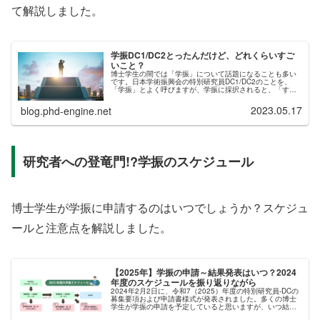
て解説しました。
学振DC1/DC2とったんだけど、どれくらいすご
いこと？
博士学生の間では「学振」について話題になることも多い
です。日本学術振興会の特別研究員DC1/DC2のことを、
「学振」とよく呼びますが、学振に採択されると、「すご
い」と言われるのはなぜでしょうか？学振は奨励金の金額
がすごい？学振は採択率が低い...
2023.05.17
blog.phd-engine.net
研究者への登竜門!?学振のスケジュール
博士学生が学振に申請するのはいつでしょうか？スケジュ
ールと注意点を解説しました。
【2025年】学振の申請～結果発表はいつ？2024
年度のスケジュールを振り返りながら
2024年2月2日に、令和7（2025）年度の特別研究員-DCの
募集要項および申請書様式が発表されました。多くの博士
学生が学振の申請を予定していると思いますが、いつ結果
発表が行われるのか知りたい人もいるでしょう。日本学術