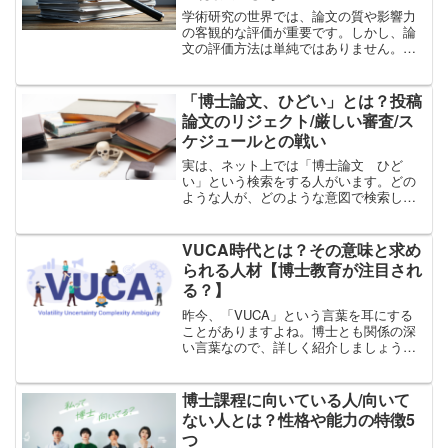
学術研究の世界では、論文の質や影響力
の客観的な評価が重要です。しかし、論
文の評価方法は単純ではありません。論
文の評価指標、評価方法とは？引用回数
やインパクトファクターが重要？これら
の指標にも限界がある？上記のような内
「博士論文、ひどい」とは？投稿
容を解説しつつ、引用回数...
論文のリジェクト/厳しい審査/ス
ケジュールとの戦い
実は、ネット上では「博士論文 ひど
い」という検索をする人がいます。どの
ような人が、どのような意図で検索して
いるのかまでは分からないのですが…い
くつか参考となりそうな情報を書いてい
きます。想定される内容としては、以下3
VUCA時代とは？その意味と求め
つでしょうか。「ひどい博...
られる人材【博士教育が注目され
る？】
昨今、「VUCA」という言葉を耳にする
ことがありますよね。博士とも関係の深
い言葉なので、詳しく紹介しましょう。
VUCA時代とは？VUCA（ブーカ）という
言葉はいつから使われている？経済産業
省/文部科学省もVUCAという単語を使っ
博士課程に向いている人/向いて
ている？VU...
ない人とは？性格や能力の特徴5
つ