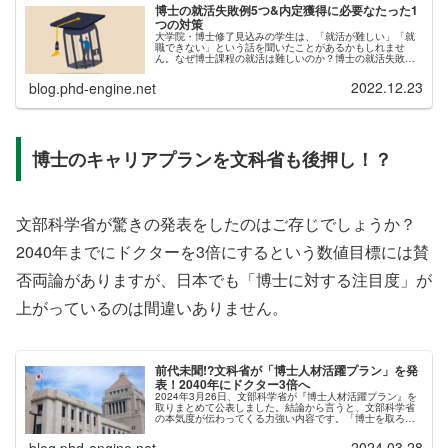
博士の就活失敗例5つ&内定獲得に必要なたった1
つの対策
大学院・博士修了見込みの学生は、「就活が難しい」「就
職できない」という話を聞いたことがあるかもしれませ
ん。なぜ博士課程の就活は難しいのか？博士の就活失敗例
は？博士が内定を獲得するための対策とは？このような情
報を、記事にまとめました。結論から...
2022.12.23
blog.phd-engine.net
博士のキャリアプランを文科省も後押し！？
文部科学省が驚きの発表をしたのはご存じでしょうか？
2040年までにドクターを3倍にするという数値目標には賛
否両論がありますが、日本でも「博士に対する注目度」が
上がっているのは間違いありません。
前代未聞!?文科省が「博士人材活躍プラン」を発
表！2040年にドクター3倍へ
2024年3月26日、文部科学省が『博士人材活躍プラン』を
取りまとめて公表しました。結論から言うと、文部科学省
の本気度が伝わってくる力強い内容です。「博士を取ろ
う、博士を採ろう」といったストレートなメッセージと共
に、具体的かつ大きな目標が書...
2024.03.28