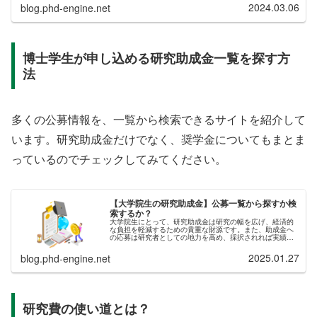
振興会のページだと、...
2024.03.06
blog.phd-engine.net
博士学生が申し込める研究助成金一覧を探す方
法
多くの公募情報を、一覧から検索できるサイトを紹介して
います。研究助成金だけでなく、奨学金についてもまとま
っているのでチェックしてみてください。
【大学院生の研究助成金】公募一覧から探すか検
索するか？
大学院生にとって、研究助成金は研究の幅を広げ、経済的
な負担を軽減するための貴重な財源です。また、助成金へ
の応募は研究者としての地力を高め、採択されれば実績や
人脈に繋がる点も見逃せません。しかし、研究助成金の種
類は政府系・民間財団・起業・地域...
2025.01.27
blog.phd-engine.net
研究費の使い道とは？