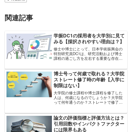
関連記事
学振DC1の採用者を大学別に見て
みる【採択されやすい理由は？】
修士や博士にとって、日本学術振興会の
特別研究員DC1は、研究活動および博士
課程の過ごし方を左右する重要な存在で
す。例年、約4000名がDC1に申請し、そ
のうち700名程度が採択されています。
（採用率は約17%）ところで、DC1の採
博士号って何歳で取れる？大学院
用者一覧を...
ストレート修了時の年齢【入学に
制限はない】
大学院の修士課程や博士課程を修了した
人は、何歳になるのでしょうか？大学院
って何年通うのか？ストレートで修了
（卒業）したら何歳？博士号を取るまで
に平均で何年かかる？入学時の年齢制限
や、在籍可能年数は？このような情報
論文の評価指標と評価方法とは？
を、まとめました。結論から言...
引用回数やインパクトファクター
には限界もある