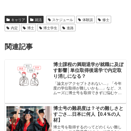
キャリア
就活
スケジュール
体験談
修士
内定
博士
博士学生
進路
関連記事
博士課程の満期退学が就職に及ぼ
す影響│単位取得後退学で内定取
り消しになる？
「論文がアクセプトされない…」「今年
度の学位取得が難しいかも…」など、ス
ムーズに博士号を取得できずに悩むケー
スは少なくありません。学士・修士とは
違い、博士課程には満期退学という道が
あります。もし満期退学を選択した場
博士号の難易度は？その難しさと
合、就職にはどのように影響...
すごさ…日本に何人【0.4％の人
材】
博士号を取得するのってどのくらい難し