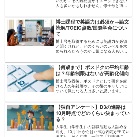
いのか…その難易度がイメージできない
人も多いかもしれません。修士号と博士
号の違いとは？博士課程の難易度とすご
さとは？博士は日本に何人いる？割合
は？このような内容を、記事にまとめま
博士課程で英語力は必須か→論文
した。結論から言うと、博士...
読解/TOEIC点数/国際学会につい
て
博士号を取得するためには英語力が必須
と聞くけれど、どのくらいのレベルを求
められるだろうのか…気になる人もいる
のではないでしょうか？博士課程で必要
な英語力とは？大学院生…英語ができな
い人は無理？TOEICの点数目安、平均は
【何歳まで】ポスドクの平均年齢
どのくらい？博士課程...
は？年齢制限はないが高齢化傾向
博士号取得後、ポスドクとして研究を続
ける人の年齢層や、その後のキャリアに
ついて気になる人は多いと思います。ポ
スドクの平均年齢は？ポスドク期間は何
歳まで続く？ポスドクに年齢制限はあ
る？高齢ポスドク問題とは？このような
【独自アンケート】D3の進路は
情報を、記事にまとめました...
10月時点でどのくらい決まってい
る？
大学生（学部生）の就職活動も大詰めを
迎え、10月1日からは正式な内定が出てい
ますね。そんな中、一部で「就職率に課