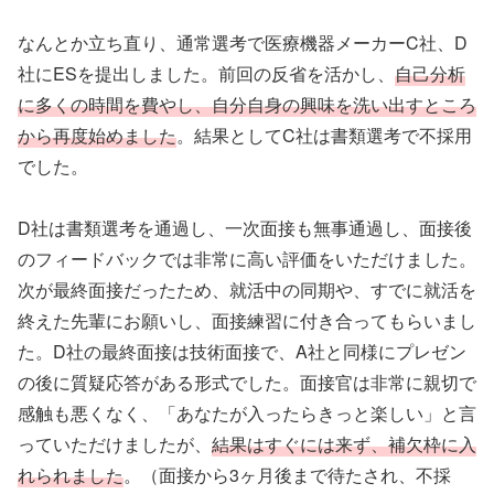
なんとか立ち直り、通常選考で医療機器メーカーC社、D
社にESを提出しました。前回の反省を活かし、
自己分析
に多くの時間を費やし、自分自身の興味を洗い出すところ
から再度始めました
。結果としてC社は書類選考で不採用
でした。
D社は書類選考を通過し、一次面接も無事通過し、面接後
のフィードバックでは非常に高い評価をいただけました。
次が最終面接だったため、就活中の同期や、すでに就活を
終えた先輩にお願いし、面接練習に付き合ってもらいまし
た。D社の最終面接は技術面接で、A社と同様にプレゼン
の後に質疑応答がある形式でした。面接官は非常に親切で
感触も悪くなく、「あなたが入ったらきっと楽しい」と言
っていただけましたが、
結果はすぐには来ず、補欠枠に入
れられました
。（面接から3ヶ月後まで待たされ、不採