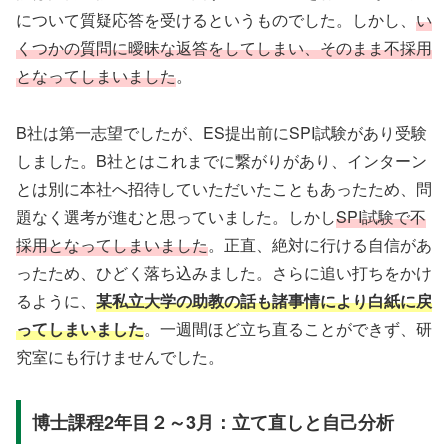
について質疑応答を受けるというものでした。しかし、
い
くつかの質問に曖昧な返答をしてしまい、そのまま不採用
となってしまいました
。
B社は第一志望でしたが、ES提出前にSPI試験があり受験
しました。B社とはこれまでに繋がりがあり、インターン
とは別に本社へ招待していただいたこともあったため、問
題なく選考が進むと思っていました。しかし
SPI試験で不
採用となってしまいました
。正直、絶対に行ける自信があ
ったため、ひどく落ち込みました。さらに追い打ちをかけ
るように、
某私立大学の助教の話も諸事情により白紙に戻
ってしまいました
。一週間ほど立ち直ることができず、研
究室にも行けませんでした。
博士課程2年目２～3月：立て直しと自己分析