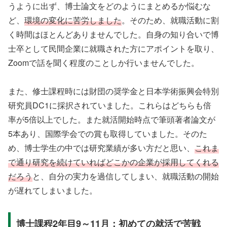
うように出ず、博士論文をどのようにまとめるか悩むな
ど、
環境の変化に苦労しました
。そのため、就職活動に割
く時間はほとんどありませんでした。自身の知り合いで博
士卒として民間企業に就職された方にアポイントを取り、
Zoomで話を聞く程度のことしか行いませんでした。
また、修士課程時には財団の奨学金と日本学術振興会特別
研究員DC1に採択されていました。これらはどちらも倍
率が5倍以上でした。また就活開始時点で筆頭著者論文が
5本あり、国際学会での賞も取得していました。そのた
め、博士学生の中では研究業績が多い方だと思い、
これま
で通り研究を続けていればどこかの企業が採用してくれる
だろう
と、自分の実力を過信してしまい、就職活動の開始
が遅れてしまいました。
博士課程2年目9～11月：初めての就活で苦戦