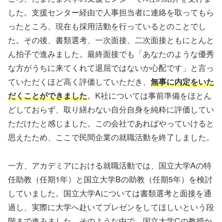
した。支援センター経由で人事担当者に連絡を取ってもら
ったところ、現在も採用活動を行っているとのことでし
た。その後、書類選考、一次面接、二次面接ともにとんと
ん拍子で進みました。最終面接でも「あなたのような優秀
な方がうちに来てくれて退屈ではないか心配です」と言っ
ていただくほど高く評価していただき、
無事に内定をいた
だくことができました
。K社については事前準備をほとん
どしておらず、取り繕わない自分自身を純粋に評価してい
ただけたと感じました。この会社であればやっていけると
思えたため、ここで民間企業の就職活動を終了しました。
一方、アカデミアにおける就職活動では、国立大学Aの特
任助教（任期1年）と国立大学Bの助教（任期5年）を検討
していました。国立大学Aについては書類選考と面接を通
過し、実際に大学へ赴いてプレゼンをしてほしいという段
階まで進みました。そのような中で、国立大学Cの教授か