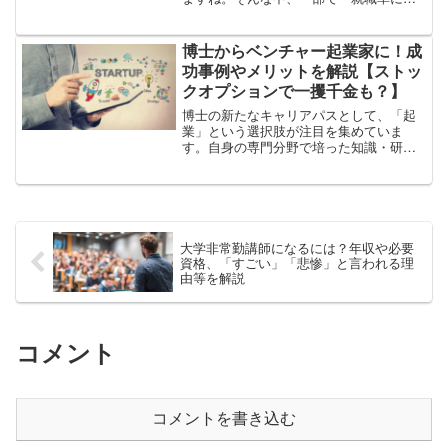
題がある」と言われる博士学生の就職活
動の状況はどうなっているでしょうか？
「博士情報エンジンwakate」では、博士
博士からベンチャー起業家に！成
課程3年目（D...
功事例やメリットを解説【ストッ
クオプションで一攫千金も？】
博士の新たなキャリアパスとして、「起
業」という選択肢が注目を集めていま
す。自身の専門分野で培った知識・研究
成果・トランスファラブルなスキルを活
かして、イノベーティブなビジネスを生
み出すことは、博士にとって魅力的な選
択肢の一つです。実際、大学...
大学非常勤講師になるには？年収や必要
資格、「すごい」「悲惨」と言われる理
由等を解説
コメント
コメントを書き込む