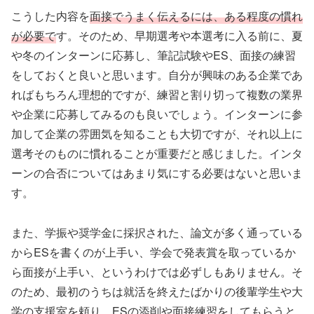
こうした内容を
面接でうまく伝えるには、ある程度の慣れ
が必要で
す。そのため、早期選考や本選考に入る前に、夏
や冬のインターンに応募し、筆記試験やES、面接の練習
をしておくと良いと思います。自分が興味のある企業であ
ればもちろん理想的ですが、練習と割り切って複数の業界
や企業に応募してみるのも良いでしょう。インターンに参
加して企業の雰囲気を知ることも大切ですが、それ以上に
選考そのものに慣れることが重要だと感じました。インタ
ーンの合否についてはあまり気にする必要はないと思いま
す。
また、学振や奨学金に採択された、論文が多く通っている
からESを書くのが上手い、学会で発表賞を取っているか
ら面接が上手い、というわけでは必ずしもありません。そ
のため、最初のうちは就活を終えたばかりの後輩学生や大
学の支援室を頼り、ESの添削や面接練習をしてもらうと