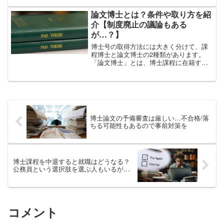
としての研究」には違いがあります。研
究職に向いている人はどのような特徴を
論文博士とは？条件や取り方を紹
持っており、また、どのよ...
介【制度廃止の議論もある
が…？】
博士号の取得方法には大きく分けて、課
程博士と論文博士の2種類があります。
「論文博士」とは、博士課程に在籍する
必要がなく、研究成果を論文として提出
することで博士号を取得できる日本特有
の制度です。論文博士の条件や取り方
は？論文博士のメリットとデ...
博士論文の予備審査は厳しい…不合格/落
ちる可能性もあるので事前対策を
博士課程を中退すると就職はどうなる？
公務員という選択肢を選ぶ人もいるが…
コメント