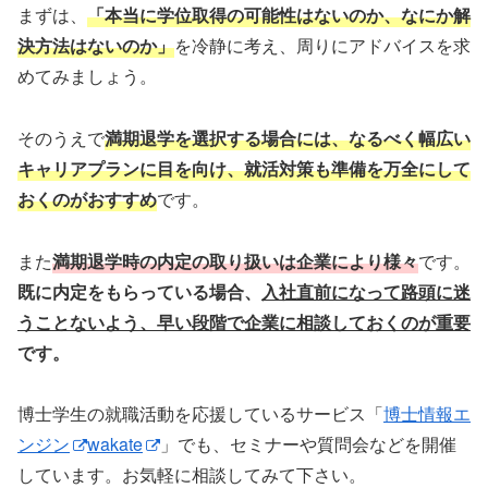
まずは、
「本当に学位取得の可能性はないのか、なにか解
決方法はないのか」
を冷静に考え、周りにアドバイスを求
めてみましょう。
そのうえで
満期退学を選択する場合には、なるべく幅広い
キャリアプランに目を向け、就活対策も準備を万全にして
おくのがおすすめ
です。
また
満期退学時の内定の取り扱いは企業により様々
です。
既に内定をもらっている場合、
入社直前になって路頭に迷
うことないよう、早い段階で企業に相談しておくのが重要
です
。
博士学生の就職活動を応援しているサービス「
博士情報エ
ンジン
wakate
」でも、セミナーや質問会などを開催
しています。お気軽に相談してみて下さい。