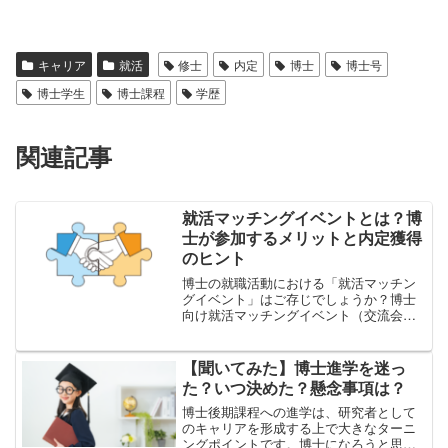
キャリア
就活
修士
内定
博士
博士号
博士学生
博士課程
学歴
関連記事
就活マッチングイベントとは？博
士が参加するメリットと内定獲得
のヒント
博士の就職活動における「就活マッチン
グイベント」はご存じでしょうか？博士
向け就活マッチングイベント（交流会や
座談会とも呼ばれる）では、高い専門性
や、高度なトランスファラブルスキルを
持つ博士学生を求める企業が「採用を前
【聞いてみた】博士進学を迷っ
提に」参加します。研究内...
た？いつ決めた？懸念事項は？
博士後期課程への進学は、研究者として
のキャリアを形成する上で大きなターニ
ングポイントです。博士になろうと思い