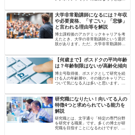
始めたのはいつ頃…？博士進学を迷うこ
とはなかった…？博士進学を決めるにあ
たり、どんなことを悩んでいた…？上記
大学非常勤講師になるには？年収
のような疑問の参考になる...
や必要資格、「すごい」「悲惨」
と言われる理由等を解説
博士課程後のアカデミックキャリアを考
えたとき、大学の非常勤講師という選択
肢があります。ただ、大学非常勤講師に
対しては「アカデミックポストに就けれ
ばすごい」という声もあれば、「ワーキ
ングプアで悲惨だ」という声もあるのが
【何歳まで】ポスドクの平均年齢
現状です。今回の記事では...
は？年齢制限はないが高齢化傾向
博士号取得後、ポスドクとして研究を続
ける人の年齢層や、その後のキャリアに
ついて気になる人は多いと思います。ポ
スドクの平均年齢は？ポスドク期間は何
歳まで続く？ポスドクに年齢制限はあ
る？高齢ポスドク問題とは？このような
研究職になりたい！向いてる人の
情報を、記事にまとめました...
特徴4つと求められている能力を
解説
研究職とは、文字通り「特定の専門分野
を研究する職業」です。多くの博士が研
究職を目指すことになるわけですが、や
はり「博士学生としての研究」と「職業